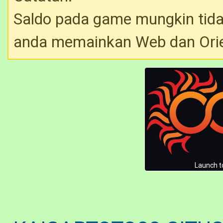
Saldo pada game mungkin tida
anda memainkan Web dan Ori
Launch t