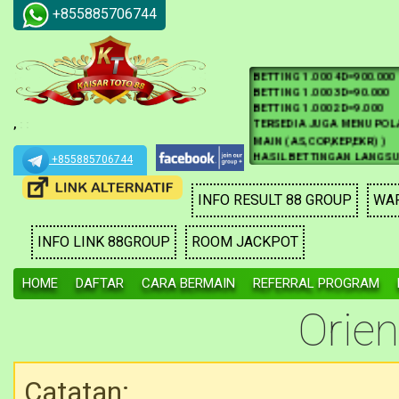
+855885706744
BETTING 1.000 3D=200.000
BETTING 1.000 2D=20.000
PRIZE 3
BETTING 1.000 4D=900.000
BETTING 1.000 3D=90.000
BETTING 1.000 2D=9.000
TERSEDIA JUGA MENU PO
,
:
:
MAIN (AS,COP,KEP,EKR) 
HASIL BETTINGAN LANGSU
KAISARTOTO88 (NO DISKO
+855885706744
INFO RESULT 88 GROUP
WA
INFO LINK 88GROUP
ROOM JACKPOT
HOME
DAFTAR
CARA BERMAIN
REFERRAL PROGRAM
Orie
Catatan: